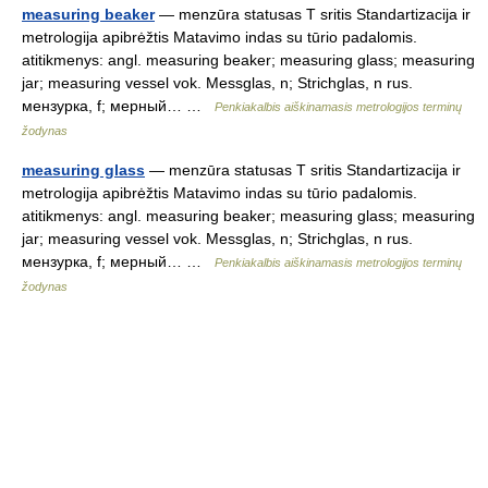
measuring beaker
— menzūra statusas T sritis Standartizacija ir
metrologija apibrėžtis Matavimo indas su tūrio padalomis.
atitikmenys: angl. measuring beaker; measuring glass; measuring
jar; measuring vessel vok. Messglas, n; Strichglas, n rus.
мензурка, f; мерный… …
Penkiakalbis aiškinamasis metrologijos terminų
žodynas
measuring glass
— menzūra statusas T sritis Standartizacija ir
metrologija apibrėžtis Matavimo indas su tūrio padalomis.
atitikmenys: angl. measuring beaker; measuring glass; measuring
jar; measuring vessel vok. Messglas, n; Strichglas, n rus.
мензурка, f; мерный… …
Penkiakalbis aiškinamasis metrologijos terminų
žodynas