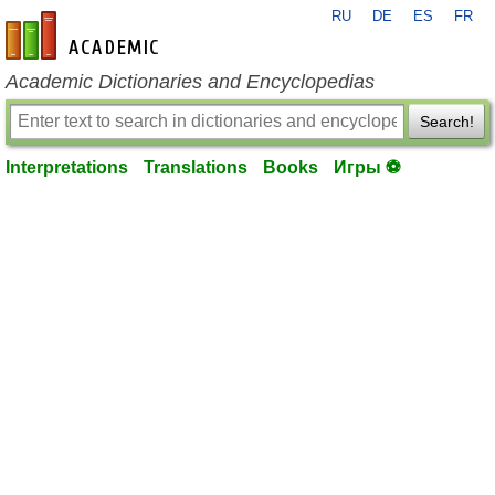
RU
DE
ES
FR
en-academic.com
Academic Dictionaries and Encyclopedias
Search!
Interpretations
Translations
Books
Игры ⚽