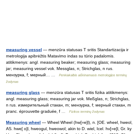
measuring vessel
— menzūra statusas T sritis Standartizacija ir
metrologija apibrėžtis Matavimo indas su tūrio padalomis.
atitikmenys: angl. measuring beaker; measuring glass; measuring
jar; measuring vessel vok. Messglas, n; Strichglas, n rus.
мензурка, f; мерный… …
Penkiakalbis aiškinamasis metrologijos terminų
žodynas
measuring glass
— menzūra statusas T sritis fizika atitikmenys:
angl. measuring glass; measuring jar vok. Meßglas, n; Strichglas,
n rus. измерительный стакан, m; мензурка, f; мерный стакан, m
pranc. éprouvette graduée, f …
Fizikos terminų žodynas
Measuring wheel
— Wheel Wheel (hw[=e]l), n. [OE. wheel, hweol,
AS. hwe[ o]l, hweogul, hweowol; akin to D. wiel, Icel. hv[=e]l, Gr. ky