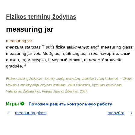
Fizikos terminų žodynas
measuring jar
measuring jar
menzūra
statusas
T
sritis
fizika
atitikmenys
:
angl.
measuring glass;
measuring jar
vok.
Meßglas, n; Strichglas, n
rus.
измерительный
стакан, m; мензурка, f; мерный стакан, m
pranc.
éprouvette
graduée, f
Fizikos terminų žodynas : lietuvių, anglų, prancūzų, vokiečių ir rusų kalbomis. – Vilnius :
Mokslo ir enciklopedijų leidybos institutas
.
Vilius Palenskis, Vytautas Valiukėnas,
Valerijonas Žalkauskas, Pranas Juozas Žilinskas
.
2007
.
Игры ⚽
Поможем решить контрольную работу
measuring glass
menzūra