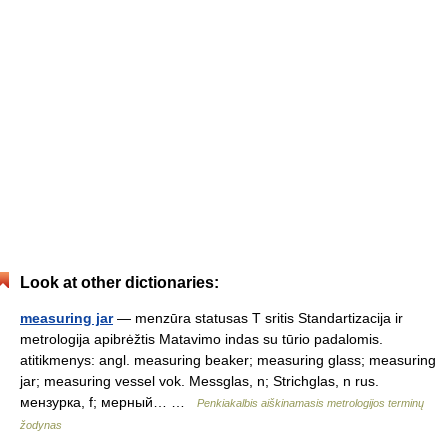
Look at other dictionaries:
measuring jar
— menzūra statusas T sritis Standartizacija ir
metrologija apibrėžtis Matavimo indas su tūrio padalomis.
atitikmenys: angl. measuring beaker; measuring glass; measuring
jar; measuring vessel vok. Messglas, n; Strichglas, n rus.
мензурка, f; мерный… …
Penkiakalbis aiškinamasis metrologijos terminų
žodynas