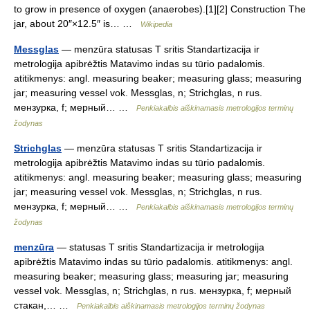
to grow in presence of oxygen (anaerobes).[1][2] Construction The
jar, about 20″×12.5″ is… …
Wikipedia
Messglas
— menzūra statusas T sritis Standartizacija ir
metrologija apibrėžtis Matavimo indas su tūrio padalomis.
atitikmenys: angl. measuring beaker; measuring glass; measuring
jar; measuring vessel vok. Messglas, n; Strichglas, n rus.
мензурка, f; мерный… …
Penkiakalbis aiškinamasis metrologijos terminų
žodynas
Strichglas
— menzūra statusas T sritis Standartizacija ir
metrologija apibrėžtis Matavimo indas su tūrio padalomis.
atitikmenys: angl. measuring beaker; measuring glass; measuring
jar; measuring vessel vok. Messglas, n; Strichglas, n rus.
мензурка, f; мерный… …
Penkiakalbis aiškinamasis metrologijos terminų
žodynas
menzūra
— statusas T sritis Standartizacija ir metrologija
apibrėžtis Matavimo indas su tūrio padalomis. atitikmenys: angl.
measuring beaker; measuring glass; measuring jar; measuring
vessel vok. Messglas, n; Strichglas, n rus. мензурка, f; мерный
стакан,… …
Penkiakalbis aiškinamasis metrologijos terminų žodynas