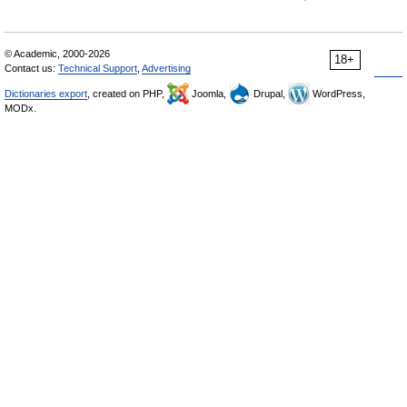
© Academic, 2000-2026
18+
Contact us:
Technical Support
,
Advertising
Dictionaries export
, created on PHP,
Joomla,
Drupal,
WordPress,
MODx.